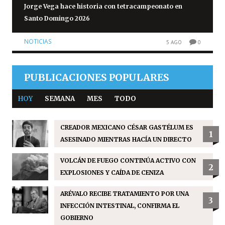
Jorge Vega hace historia con tetracampeonato en
Santo Domingo 2026
NOTICIAS
5 AGO
0
PUBLICACIONES POPULARES
HOY
SEMANA
MES
TODO
CREADOR MEXICANO CÉSAR GASTÉLUM ES
1
ASESINADO MIENTRAS HACÍA UN DIRECTO
VOLCÁN DE FUEGO CONTINÚA ACTIVO CON
2
EXPLOSIONES Y CAÍDA DE CENIZA
ARÉVALO RECIBE TRATAMIENTO POR UNA
3
INFECCIÓN INTESTINAL, CONFIRMA EL
GOBIERNO