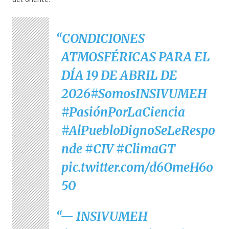
CONDICIONES
ATMOSFÉRICAS PARA EL
DÍA 19 DE ABRIL DE
2026
#SomosINSIVUMEH
#PasiónPorLaCiencia
#AlPuebloDignoSeLeRespo
nde
#CIV
#ClimaGT
pic.twitter.com/d6OmeH6o
50
— INSIVUMEH