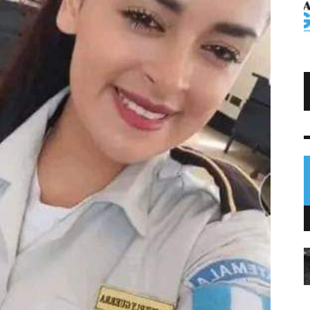
Trump impone arancel al polisilicio
usado en paneles solares
NOTICIAS
7 AGO
0