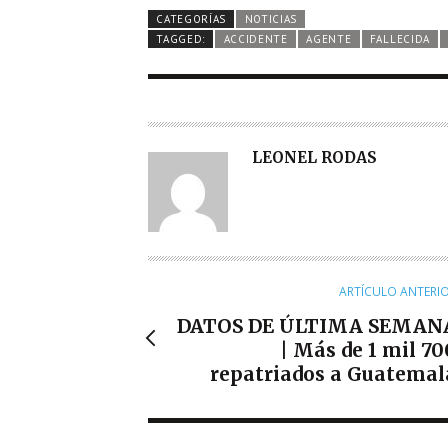
CATEGORÍAS
NOTICIAS
TAGGED:
ACCIDENTE
AGENTE
FALLECIDA
A
LEONEL RODAS
U
T
O
R
ARTÍCULO ANTERI
DATOS DE ÚLTIMA SEMAN
| Más de 1 mil 70
repatriados a Guatemal