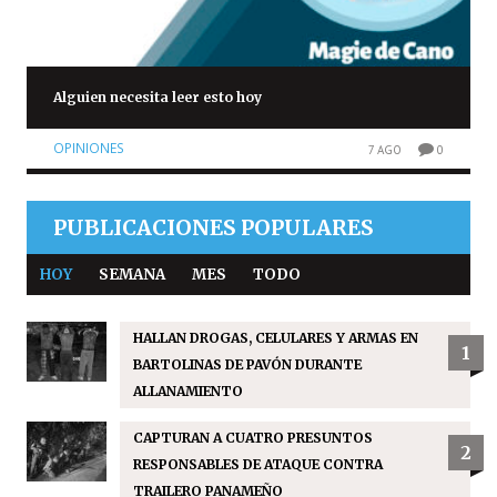
Alguien necesita leer esto hoy
OPINIONES
7 AGO
0
PUBLICACIONES POPULARES
HOY
SEMANA
MES
TODO
HALLAN DROGAS, CELULARES Y ARMAS EN
1
BARTOLINAS DE PAVÓN DURANTE
ALLANAMIENTO
CAPTURAN A CUATRO PRESUNTOS
2
RESPONSABLES DE ATAQUE CONTRA
TRAILERO PANAMEÑO