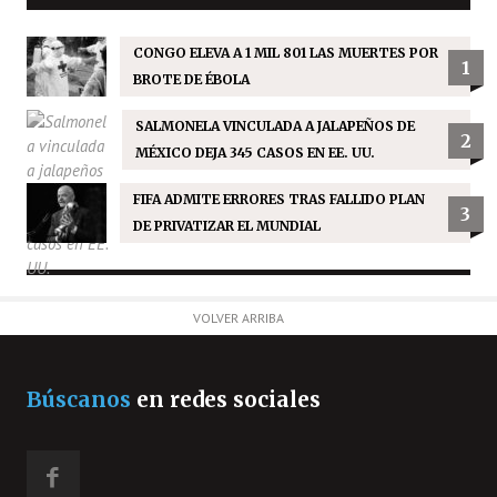
CONGO ELEVA A 1 MIL 801 LAS MUERTES POR
1
BROTE DE ÉBOLA
SALMONELA VINCULADA A JALAPEÑOS DE
2
MÉXICO DEJA 345 CASOS EN EE. UU.
FIFA ADMITE ERRORES TRAS FALLIDO PLAN
3
DE PRIVATIZAR EL MUNDIAL
VOLVER ARRIBA
Búscanos
en redes sociales