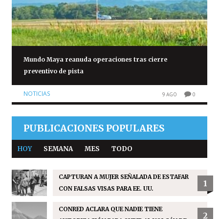
Mundo Maya reanuda operaciones tras cierre
preventivo de pista
NOTICIAS
9 AGO
0
PUBLICACIONES POPULARES
HOY
SEMANA
MES
TODO
CAPTURAN A MUJER SEÑALADA DE ESTAFAR
1
CON FALSAS VISAS PARA EE. UU.
CONRED ACLARA QUE NADIE TIENE
2