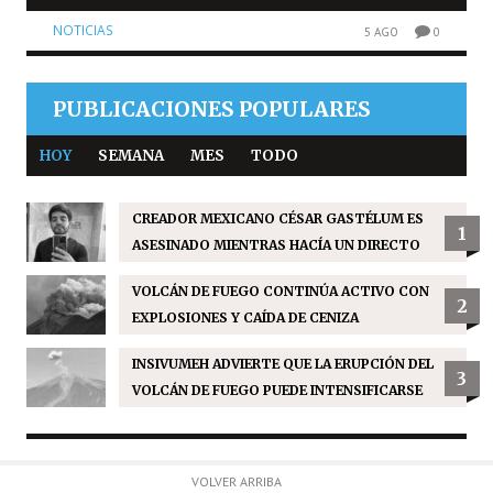
NOTICIAS
5 AGO
0
PUBLICACIONES POPULARES
HOY
SEMANA
MES
TODO
CREADOR MEXICANO CÉSAR GASTÉLUM ES
1
ASESINADO MIENTRAS HACÍA UN DIRECTO
VOLCÁN DE FUEGO CONTINÚA ACTIVO CON
2
EXPLOSIONES Y CAÍDA DE CENIZA
INSIVUMEH ADVIERTE QUE LA ERUPCIÓN DEL
3
VOLCÁN DE FUEGO PUEDE INTENSIFICARSE
VOLVER ARRIBA