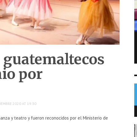
Sofía Cabrera conquista el oro para
Guatemala en pentatlón moderno
s guatemaltecos
NOTICIAS
5 AGO
0
io por
IEMBRE 2020 AT 19:30
anza y teatro y fueron reconocidos por el Ministerio de