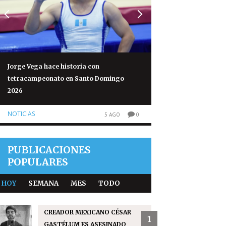
Jorge Vega hace historia con
Volcán de Fuego re
tetracampeonato en Santo Domingo
normales tras 50 h
2026
NOTICIAS
NOTICIAS
5 AGO
0
PUBLICACIONES
POPULARES
HOY
SEMANA
MES
TODO
CREADOR MEXICANO CÉSAR
1
GASTÉLUM ES ASESINADO