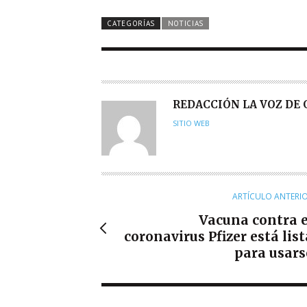
CATEGORÍAS
NOTICIAS
A
REDACCIÓN LA VOZ DE
U
SITIO WEB
T
O
R
ARTÍCULO ANTERI
Vacuna contra e
coronavirus Pfizer está list
para usars