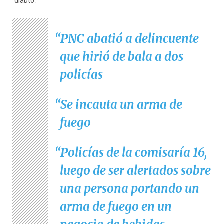
“diablo”.
PNC abatió a delincuente
que hirió de bala a dos
policías
Se incauta un arma de
fuego
Policías de la comisaría 16,
luego de ser alertados sobre
una persona portando un
arma de fuego en un