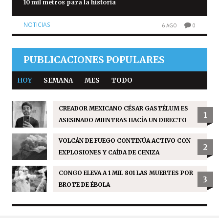
10 mil metros para la historia
NOTICIAS
6 AGO
0
PUBLICACIONES POPULARES
HOY
SEMANA
MES
TODO
CREADOR MEXICANO CÉSAR GASTÉLUM ES
1
ASESINADO MIENTRAS HACÍA UN DIRECTO
VOLCÁN DE FUEGO CONTINÚA ACTIVO CON
2
EXPLOSIONES Y CAÍDA DE CENIZA
CONGO ELEVA A 1 MIL 801 LAS MUERTES POR
3
BROTE DE ÉBOLA