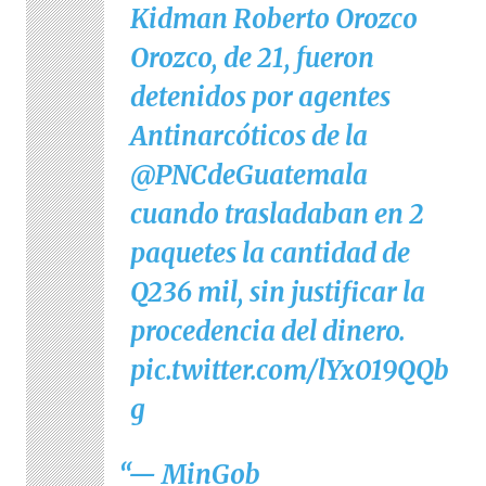
Kidman Roberto Orozco
Orozco, de 21, fueron
detenidos por agentes
Antinarcóticos de la
@PNCdeGuatemala
cuando trasladaban en 2
paquetes la cantidad de
Q236 mil, sin justificar la
procedencia del dinero.
pic.twitter.com/lYx019QQb
g
— MinGob