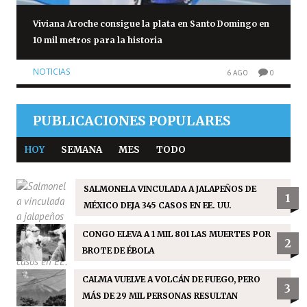
Viviana Aroche consigue la plata en Santo Domingo en
10 mil metros para la historia
NOTICIAS
6 AGO
0
PUBLICACIONES POPULARES
HOY
SEMANA
MES
TODO
SALMONELA VINCULADA A JALAPEÑOS DE
1
MÉXICO DEJA 345 CASOS EN EE. UU.
CONGO ELEVA A 1 MIL 801 LAS MUERTES POR
2
BROTE DE ÉBOLA
CALMA VUELVE A VOLCÁN DE FUEGO, PERO
3
MÁS DE 29 MIL PERSONAS RESULTAN