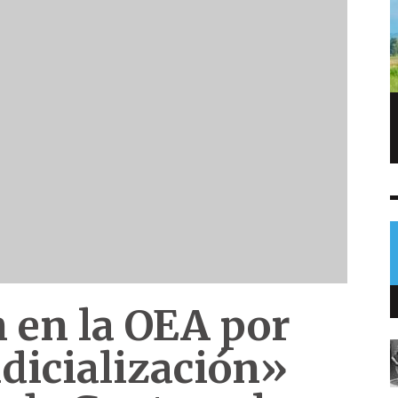
Capturan a dos hombres con arma
robada y prendas del MP en Villa Nueva
NOTICIAS
9 AGO
0
 en la OEA por
udicialización»