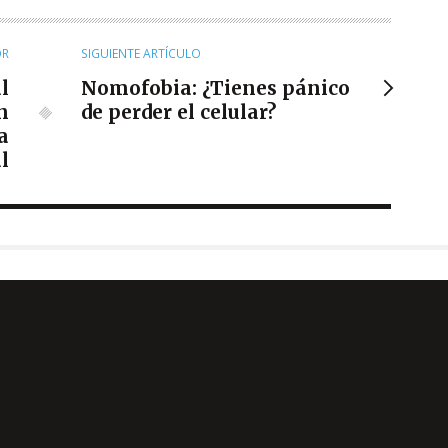
OR
SIGUIENTE ARTÍCULO
l
Nomofobia: ¿Tienes pánico
n
de perder el celular?
a
l