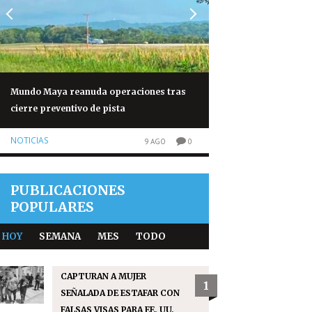
Mundo Maya reanuda operaciones tras
Conred aclara que 
cierre preventivo de pista
autorización para s
Fuego
NOTICIAS
9 AGO
0
SIN CATEGORÍA
PUBLICACIONES
POPULARES
HOY
SEMANA
MES
TODO
CAPTURAN A MUJER
1
SEÑALADA DE ESTAFAR CON
FALSAS VISAS PARA EE. UU.