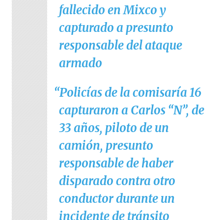
fallecido en Mixco y
capturado a presunto
responsable del ataque
armado
Policías de la comisaría 16
capturaron a Carlos “N”, de
33 años, piloto de un
camión, presunto
responsable de haber
disparado contra otro
conductor durante un
incidente de tránsito