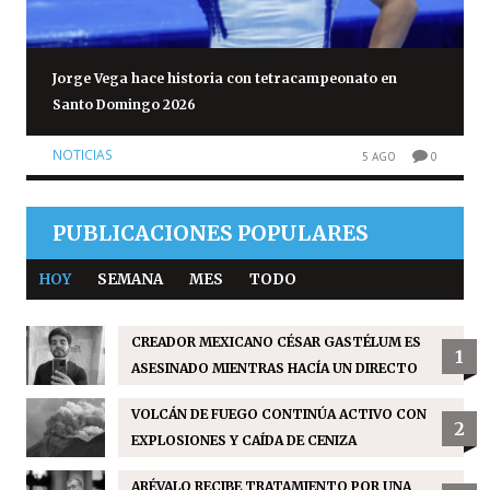
Jorge Vega hace historia con tetracampeonato en
Santo Domingo 2026
NOTICIAS
5 AGO
0
PUBLICACIONES POPULARES
HOY
SEMANA
MES
TODO
CREADOR MEXICANO CÉSAR GASTÉLUM ES
1
ASESINADO MIENTRAS HACÍA UN DIRECTO
VOLCÁN DE FUEGO CONTINÚA ACTIVO CON
2
EXPLOSIONES Y CAÍDA DE CENIZA
ARÉVALO RECIBE TRATAMIENTO POR UNA