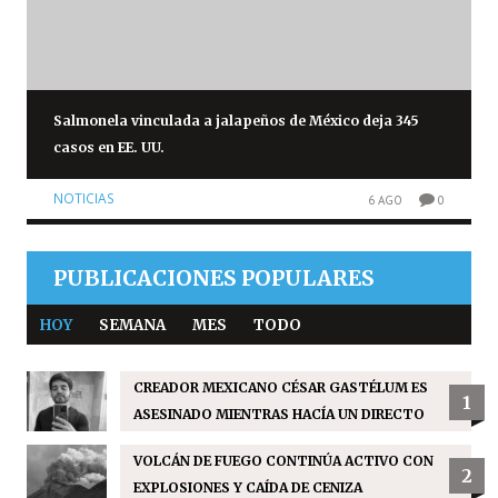
Salmonela vinculada a jalapeños de México deja 345
casos en EE. UU.
NOTICIAS
6 AGO
0
PUBLICACIONES POPULARES
HOY
SEMANA
MES
TODO
CREADOR MEXICANO CÉSAR GASTÉLUM ES
1
ASESINADO MIENTRAS HACÍA UN DIRECTO
VOLCÁN DE FUEGO CONTINÚA ACTIVO CON
2
EXPLOSIONES Y CAÍDA DE CENIZA