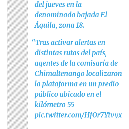
del jueves en la
denominada bajada El
Águila, zona 18.
Tras activar alertas en
distintas rutas del país,
agentes de la comisaría de
Chimaltenango localizaron
la plataforma en un predio
público ubicado en el
kilómetro 55
pic.twitter.com/HfOr7Ytvyx