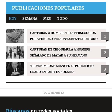
PUBLICACIONES POPULARES
HOY
SEMANA
MES
TODO
CAPTURAN A HOMBRE TRAS PERSECUCIÓN
1
POR VEHÍCULO PRESUNTAMENTE HURTADO
CAPTURAN EN CHIQUIMULA A HOMBRE
2
SEÑALADO DE MATAR A SU HERMANO
TRUMP IMPONE ARANCEL AL POLISILICIO
3
USADO EN PANELES SOLARES
VOLVER ARRIBA
Búscanos
en redes sociales