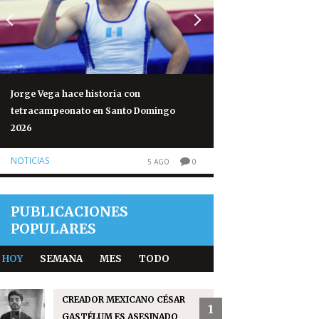
Jorge Vega hace historia con
Volcán de Fuego re
tetracampeonato en Santo Domingo
normales tras 50 h
2026
NOTICIAS
NOTICIAS
5 AGO
0
PUBLICACIONES
POPULARES
HOY
SEMANA
MES
TODO
CREADOR MEXICANO CÉSAR
1
GASTÉLUM ES ASESINADO