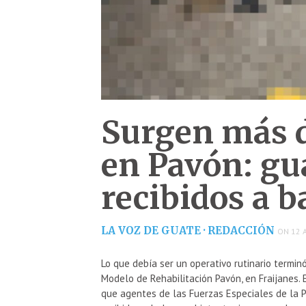
Surgen más d
en Pavón: gu
recibidos a b
LA VOZ DE GUATE · REDACCIÓN
ON 12 A
Lo que debía ser un operativo rutinario termi
Modelo de Rehabilitación Pavón, en Fraijanes. El
que agentes de las Fuerzas Especiales de la Po