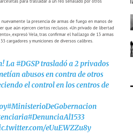
 carceletas para trasladar a un reo señalado por otros
so nuevamente la presencia de armas de fuego en manos de
der que aún ejercen ciertos reclusos. «Un privado de libertad
nto», expresó Vela, tras confirmar el hallazgo de 13 armas
33 cargadores y municiones de diversos calibres.
n! La
#DGSP
trasladó a 2 privados
metían abusos en contra de otros
ciendo el control en los centros de
oy
#MinisterioDeGobernacion
enciaria
#DenunciaAl1533
ic.twitter.com/eUuEWZZu8y