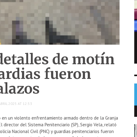
Sofía Cabrera conquista el oro para
Guatemala en pentatlón moderno
etalles de motín
NOTICIAS
5 AGO
0
ardias fueron
alazos
BRIL 2025 AT 12:53
nó en un violento enfrentamiento armado dentro de la Granja
 director del Sistema Penitenciario (SP), Sergio Vela, relató
licía Nacional Civil (PNC) y guardias penitenciarios fueron