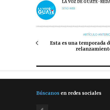
A
LA VOZ DE GUATE · RE
U
SITIO WEB
T
O
R
ARTÍCULO ANTERI
Esta es una temporada d
relanzamient
Búscanos
en redes sociales