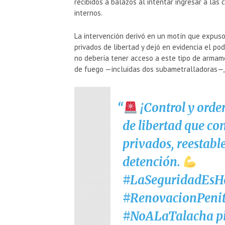
recibidos a balazos al intentar ingresar a las
internos.
La intervención derivó en un motín que expu
privados de libertad y dejó en evidencia el po
no debería tener acceso a este tipo de armame
de fuego —incluidas dos subametralladoras—, 
¡Control y orde
de libertad que co
privados, reestable
detención.
#LaSeguridadEsH
#RenovacionPenit
#NoALaTalacha
p