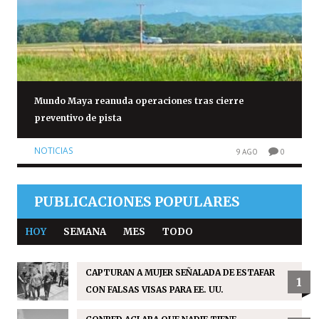
Mundo Maya reanuda operaciones tras cierre
preventivo de pista
NOTICIAS
9 AGO
0
PUBLICACIONES POPULARES
HOY
SEMANA
MES
TODO
CAPTURAN A MUJER SEÑALADA DE ESTAFAR
1
CON FALSAS VISAS PARA EE. UU.