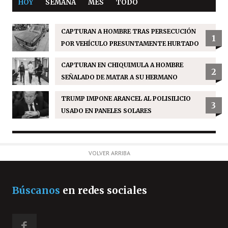
HOY
SEMANA
MES
TODO
CAPTURAN A HOMBRE TRAS PERSECUCIÓN
1
POR VEHÍCULO PRESUNTAMENTE HURTADO
CAPTURAN EN CHIQUIMULA A HOMBRE
2
SEÑALADO DE MATAR A SU HERMANO
TRUMP IMPONE ARANCEL AL POLISILICIO
3
USADO EN PANELES SOLARES
VOLVER ARRIBA
Búscanos
en redes sociales