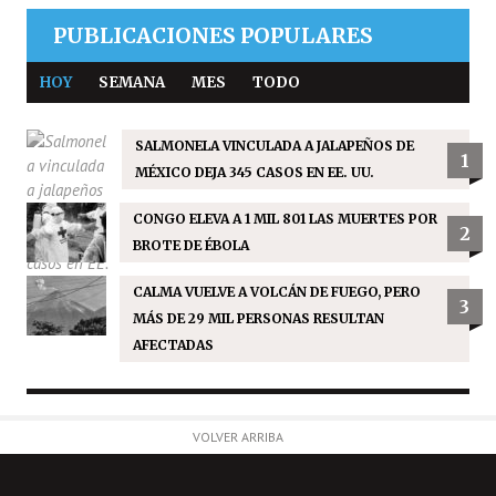
PUBLICACIONES POPULARES
HOY
SEMANA
MES
TODO
SALMONELA VINCULADA A JALAPEÑOS DE
1
MÉXICO DEJA 345 CASOS EN EE. UU.
CONGO ELEVA A 1 MIL 801 LAS MUERTES POR
2
BROTE DE ÉBOLA
CALMA VUELVE A VOLCÁN DE FUEGO, PERO
3
MÁS DE 29 MIL PERSONAS RESULTAN
AFECTADAS
VOLVER ARRIBA