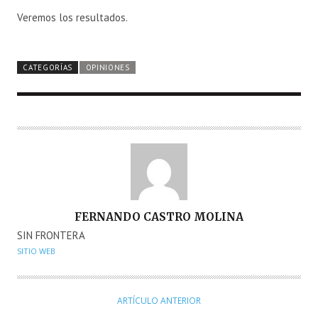
Veremos los resultados.
CATEGORÍAS
OPINIONES
A
FERNANDO CASTRO MOLINA
U
SIN FRONTERA
T
SITIO WEB
O
R
ARTÍCULO ANTERIOR