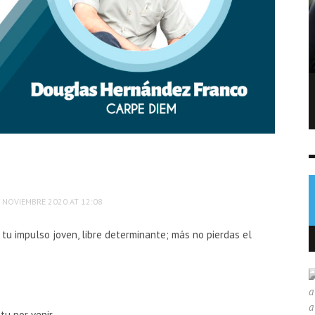
Salmonela vinculada a jalapeños de
México deja 345 casos en EE. UU.
NOTICIAS
6 AGO
0
 NOVIEMBRE 2020 AT 12:08
 tu impulso joven, libre determinante; más no pierdas el
tu por venir.