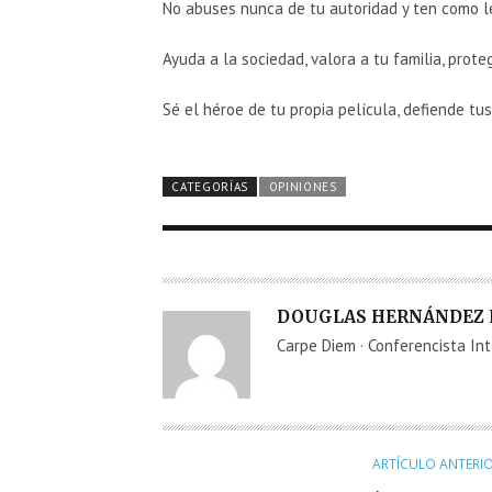
No abuses nunca de tu autoridad y ten como l
Ayuda a la sociedad, valora a tu familia, prote
Sé el héroe de tu propia película, defiende tu
CATEGORÍAS
OPINIONES
A
DOUGLAS HERNÁNDEZ
U
Carpe Diem · Conferencista In
T
O
R
ARTÍCULO ANTERI