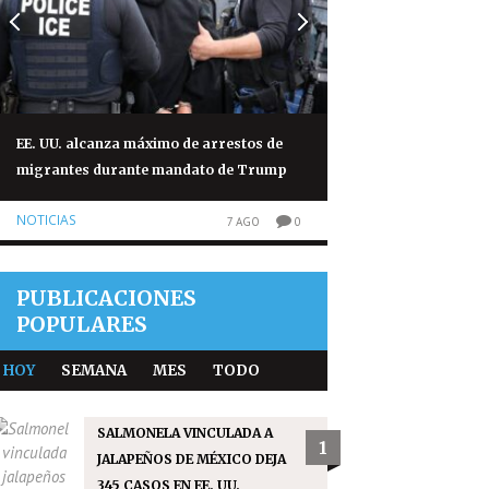
EE. UU. alcanza máximo de arrestos de
Viviana Aroche cons
migrantes durante mandato de Trump
Santo Domingo en 1
historia
NOTICIAS
7 AGO
0
NOTICIAS
PUBLICACIONES
POPULARES
HOY
SEMANA
MES
TODO
SALMONELA VINCULADA A
1
JALAPEÑOS DE MÉXICO DEJA
345 CASOS EN EE. UU.