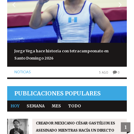
Jorge Vega hace historia con tetracampeonato en
Santo Domingo 2026
NOTICIAS
5 AGO
0
PUBLICACIONES POPULARES
HOY
SEMANA
MES
TODO
CREADOR MEXICANO CÉSAR GASTÉLUM ES
1
ASESINADO MIENTRAS HACÍA UN DIRECTO