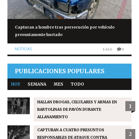
Capturan a hombre tras persecución por vehículo
presuntamente hurtado
NOTICIAS
8 AGO
0
PUBLICACIONES POPULARES
HOY
SEMANA
MES
TODO
HALLAN DROGAS, CELULARES Y ARMAS EN
1
BARTOLINAS DE PAVÓN DURANTE
ALLANAMIENTO
CAPTURAN A CUATRO PRESUNTOS
2
RESPONSABLES DE ATAQUE CONTRA