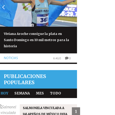
Viviana Aroche consigue la plata en
Salmonela vinculad
Santo Domingo en 10 mil metros para la
México deja 345 cas
historia
NOTICIAS
NOTICIAS
6 AGO
0
PUBLICACIONES
POPULARES
HOY
SEMANA
MES
TODO
SALMONELA VINCULADA A
1
JALAPEÑOS DE MÉXICO DEJA