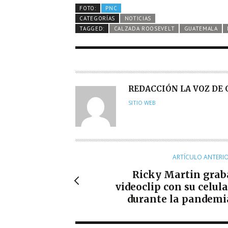
FOTO:
PNC
CATEGORÍAS
NOTICIAS
TAGGED:
CALZADA ROOSEVELT
GUATEMALA
A
REDACCIÓN LA VOZ DE
U
SITIO WEB
T
O
R
ARTÍCULO ANTERI
Ricky Martin grab
videoclip con su celula
durante la pandemi