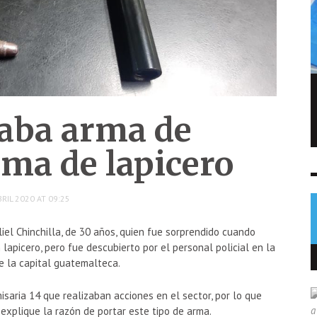
FIFA admite errores tras fallido plan de
privatizar el Mundial
aba arma de
NOTICIAS
6 AGO
0
rma de lapicero
RIL 2020 AT 09:25
liel Chinchilla, de 30 años, quien fue sorprendido cuando
apicero, pero fue descubierto por el personal policial en la
e la capital guatemalteca.
isaria 14 que realizaban acciones en el sector, por lo que
 explique la razón de portar este tipo de arma.