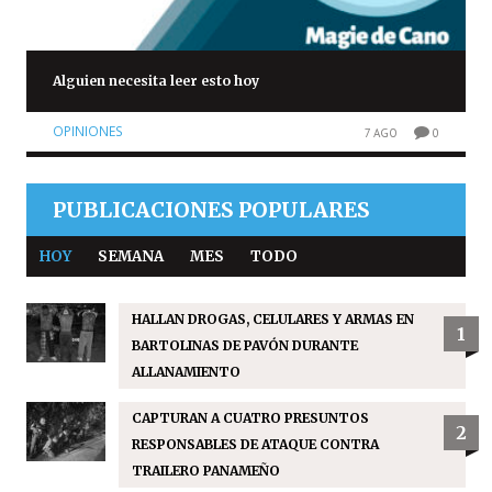
Alguien necesita leer esto hoy
OPINIONES
7 AGO
0
PUBLICACIONES POPULARES
HOY
SEMANA
MES
TODO
HALLAN DROGAS, CELULARES Y ARMAS EN
1
BARTOLINAS DE PAVÓN DURANTE
ALLANAMIENTO
CAPTURAN A CUATRO PRESUNTOS
2
RESPONSABLES DE ATAQUE CONTRA
TRAILERO PANAMEÑO