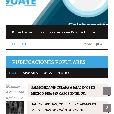
Piden frenar multas migratorias en Estados Unidos
OPINIONES
7 AGO
0
PUBLICACIONES POPULARES
HOY
SEMANA
MES
TODO
SALMONELA VINCULADA A JALAPEÑOS DE
1
MÉXICO DEJA 345 CASOS EN EE. UU.
HALLAN DROGAS, CELULARES Y ARMAS EN
2
BARTOLINAS DE PAVÓN DURANTE