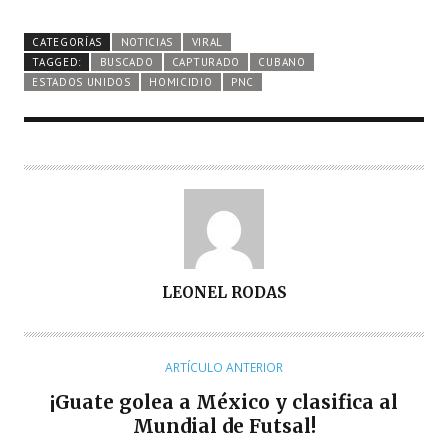
CATEGORÍAS
NOTICIAS
VIRAL
TAGGED:
BUSCADO
CAPTURADO
CUBANO
ESTADOS UNIDOS
HOMICIDIO
PNC
A
LEONEL RODAS
U
T
O
ARTÍCULO ANTERIOR
R
¡Guate golea a México y clasifica al
Mundial de Futsal!