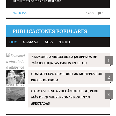
10 mil metros para la historia
NOTICIAS
6 AGO
0
PUBLICACIONES POPULARES
HOY
SEMANA
MES
TODO
SALMONELA VINCULADA A JALAPEÑOS DE
1
MÉXICO DEJA 345 CASOS EN EE. UU.
CONGO ELEVA A 1 MIL 801 LAS MUERTES POR
2
BROTE DE ÉBOLA
CALMA VUELVE A VOLCÁN DE FUEGO, PERO
3
MÁS DE 29 MIL PERSONAS RESULTAN
AFECTADAS