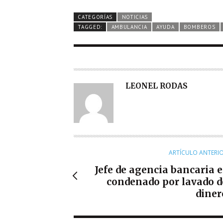
CATEGORÍAS
NOTICIAS
TAGGED:
AMBULANCIA
AYUDA
BOMBEROS
A
LEONEL RODAS
U
T
O
R
ARTÍCULO ANTERI
Jefe de agencia bancaria e
condenado por lavado d
diner