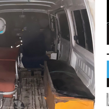
Denuncia por agresión revela orden de
captura contra hombre en Baja Verapaz
NOTICIAS
6 AGO
0