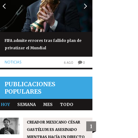
FIFA admite errores tras fallido plan de
Congo eleva a 1 mil
privatizar el Mundial
brote de ébola
NOTICIAS
NOTICIAS
6 AGO
0
PUBLICACIONES
POPULARES
HOY
SEMANA
MES
TODO
CREADOR MEXICANO CÉSAR
1
GASTÉLUM ES ASESINADO
MIENTRAS HACÍA UN DIRECTO