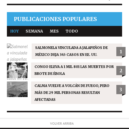
PUBLICACIONES POPULARES
HOY
SEMANA
MES
TODO
SALMONELA VINCULADA A JALAPEÑOS DE
1
MÉXICO DEJA 345 CASOS EN EE. UU.
CONGO ELEVA A 1 MIL 801 LAS MUERTES POR
2
BROTE DE ÉBOLA
CALMA VUELVE A VOLCÁN DE FUEGO, PERO
3
MÁS DE 29 MIL PERSONAS RESULTAN
AFECTADAS
VOLVER ARRIBA