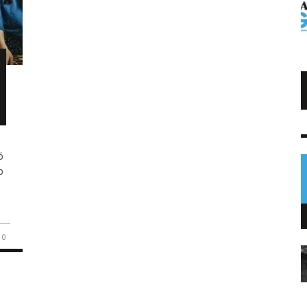
Trump impone arancel al polisilicio
usado en paneles solares
NOTICIAS
7 AGO
0
ó
o
0