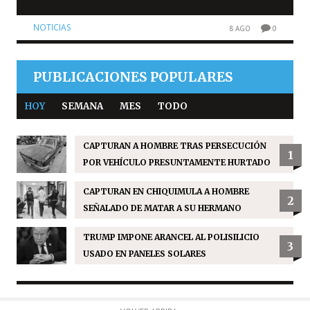
NOTICIAS
8 AGO
0
PUBLICACIONES POPULARES
HOY
SEMANA
MES
TODO
CAPTURAN A HOMBRE TRAS PERSECUCIÓN
1
POR VEHÍCULO PRESUNTAMENTE HURTADO
CAPTURAN EN CHIQUIMULA A HOMBRE
2
SEÑALADO DE MATAR A SU HERMANO
TRUMP IMPONE ARANCEL AL POLISILICIO
3
USADO EN PANELES SOLARES