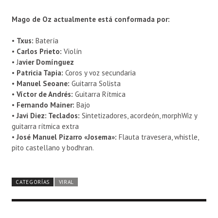
Mago de Oz actualmente está conformada por:
•
Txus:
Batería
•
Carlos Prieto:
Violín
• J
avier Domínguez
•
Patricia Tapia:
Coros y voz secundaria
•
Manuel Seoane:
Guitarra Solista
•
Víctor de Andrés:
Guitarra Rítmica
•
Fernando Mainer:
Bajo
•
Javi Diez: Teclados:
Sintetizadores, acordeón, morphWiz y
guitarra rítmica extra
•
José Manuel Pizarro «Josema»:
Flauta travesera, whistle,
pito castellano y bodhran.
CATEGORÍAS
VIRAL