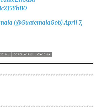
3McZJ5YhB0
emala (@GuatemalaGob)
April 7,
CIONAL
CORONAVIRUS
COVID-19