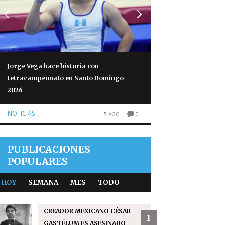
Jorge Vega hace historia con
Volcán de Fuego re
tetracampeonato en Santo Domingo
normales tras 50 h
2026
NOTICIAS
NOTICIAS
5 AGO
0
PUBLICACIONES
POPULARES
HOY
SEMANA
MES
TODO
CREADOR MEXICANO CÉSAR
1
GASTÉLUM ES ASESINADO