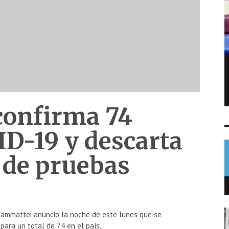
Sofía Cabrera conquista el oro para
Guatemala en pentatlón moderno
NOTICIAS
5 AGO
0
confirma 74
ID-19 y descarta
 de pruebas
Giammattei anuncio la noche de este lunes que se
para un total de 74 en el país.