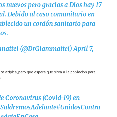
s nuevos pero gracias a Dios hay 17
al. Debido al caso comunitario en
ablecido un cordón sanitario para
os.
mattei (@DrGiammattei)
April 7,
ta atípica, pero que espera que sirva a la población para
.
de Coronavirus (Covid-19) en
sSaldremosAdelante
#UnidosContra
edateEnCasa