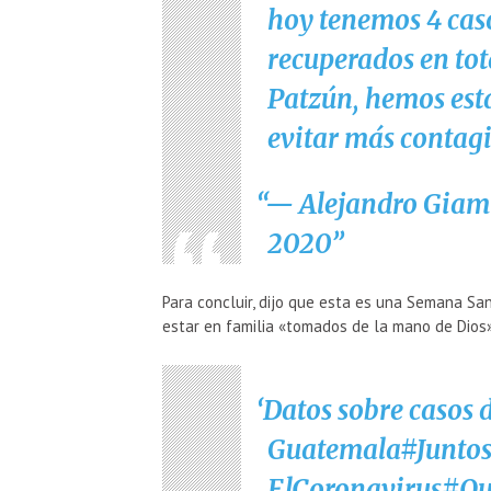
hoy tenemos 4 caso
recuperados en tot
Patzún, hemos est
evitar más contagi
— Alejandro Giam
2020
Para concluir, dijo que esta es una Semana San
estar en familia «tomados de la mano de Dios»
Datos sobre casos 
Guatemala
#Junto
ElCoronavirus
#Qu