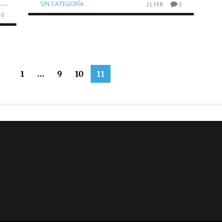
SIN CATEGORÍA
21 FEB
0
0
1
…
9
10
11