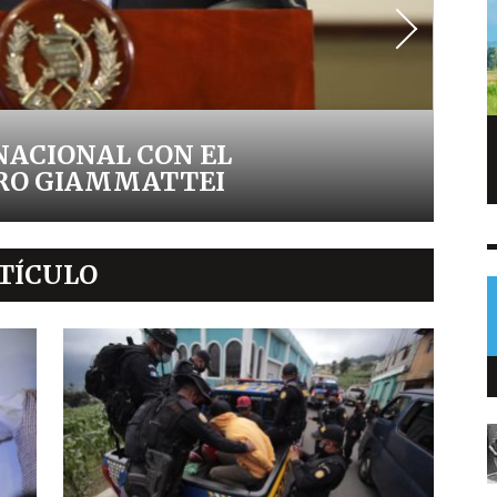
Capturan a dos hombres con arma
NACIONAL CON EL
robada y prendas del MP en Villa Nueva
DRO GIAMMATTEI
NOTICIAS
9 AGO
0
TÍCULO