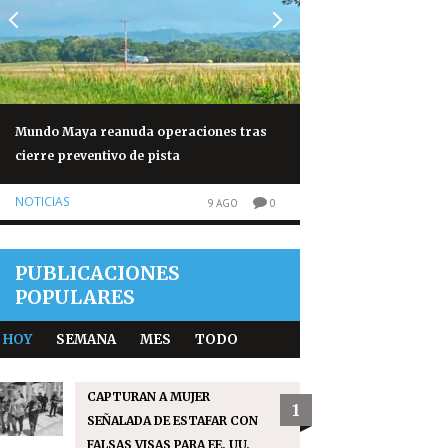
Mundo Maya reanuda operaciones tras
Conred aclara que 
cierre preventivo de pista
autorización para s
Fuego
NOTICIAS
9 AGO
0
SIN CATEGORÍA
PUBLICACIONES
POPULARES
HOY
SEMANA
MES
TODO
CAPTURAN A MUJER
1
SEÑALADA DE ESTAFAR CON
FALSAS VISAS PARA EE. UU.