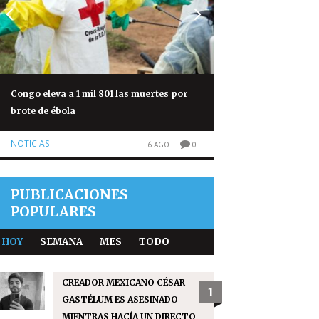
Congo eleva a 1 mil 801 las muertes por
Denuncia por agres
brote de ébola
captura contra ho
NOTICIAS
NOTICIAS
6 AGO
0
PUBLICACIONES
POPULARES
HOY
SEMANA
MES
TODO
CREADOR MEXICANO CÉSAR
1
GASTÉLUM ES ASESINADO
MIENTRAS HACÍA UN DIRECTO