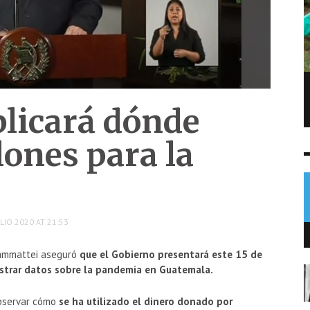
Calma vuelve a volcán de fuego, pero
licará dónde
más de 29 mil personas resultan
afectadas
lones para la
NOTICIAS
6 AGO
0
LIO 2020 AT 21:53
iammattei aseguró
que el Gobierno presentará este 15 de
ostrar datos sobre la pandemia en Guatemala.
observar cómo
se ha utilizado el dinero donado por