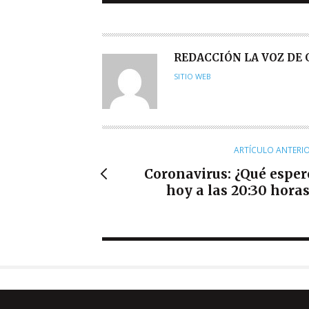
A
REDACCIÓN LA VOZ DE
U
SITIO WEB
T
O
R
ARTÍCULO ANTERI
Coronavirus: ¿Qué esper
hoy a las 20:30 horas