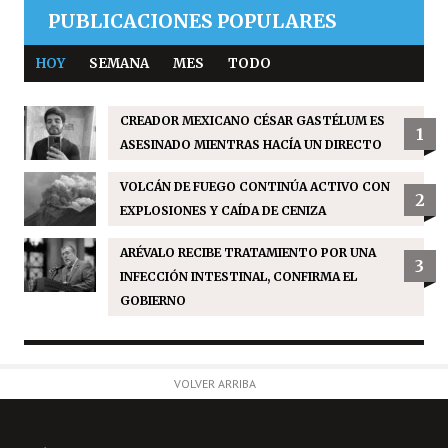
PUBLICACIONES POPULARES
HOY
SEMANA
MES
TODO
CREADOR MEXICANO CÉSAR GASTÉLUM ES
1
ASESINADO MIENTRAS HACÍA UN DIRECTO
VOLCÁN DE FUEGO CONTINÚA ACTIVO CON
2
EXPLOSIONES Y CAÍDA DE CENIZA
ARÉVALO RECIBE TRATAMIENTO POR UNA
3
INFECCIÓN INTESTINAL, CONFIRMA EL
GOBIERNO
VOLVER ARRIBA