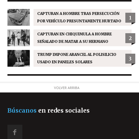
CAPTURAN A HOMBRE TRAS PERSECUCIÓN
1
POR VEHÍCULO PRESUNTAMENTE HURTADO
CAPTURAN EN CHIQUIMULA A HOMBRE
2
SEÑALADO DE MATAR A SU HERMANO
TRUMP IMPONE ARANCEL AL POLISILICIO
3
USADO EN PANELES SOLARES
VOLVER ARRIBA
Búscanos
en redes sociales