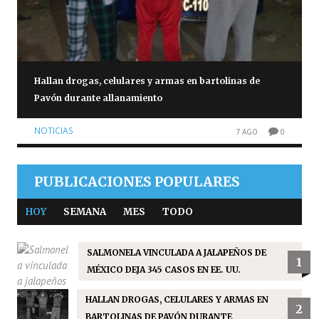
Hallan drogas, celulares y armas en bartolinas de
Pavón durante allanamiento
NOTICIAS
7 AGO
0
PUBLICACIONES POPULARES
HOY
SEMANA
MES
TODO
SALMONELA VINCULADA A JALAPEÑOS DE
1
MÉXICO DEJA 345 CASOS EN EE. UU.
HALLAN DROGAS, CELULARES Y ARMAS EN
2
BARTOLINAS DE PAVÓN DURANTE