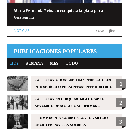
María Fernanda Peinado conquista la plata para
Guatemala
NOTICIAS
8 AGO
0
PUBLICACIONES POPULARES
HOY
SEMANA
MES
TODO
CAPTURAN A HOMBRE TRAS PERSECUCIÓN
1
POR VEHÍCULO PRESUNTAMENTE HURTADO
CAPTURAN EN CHIQUIMULA A HOMBRE
2
SEÑALADO DE MATAR A SU HERMANO
TRUMP IMPONE ARANCEL AL POLISILICIO
3
USADO EN PANELES SOLARES