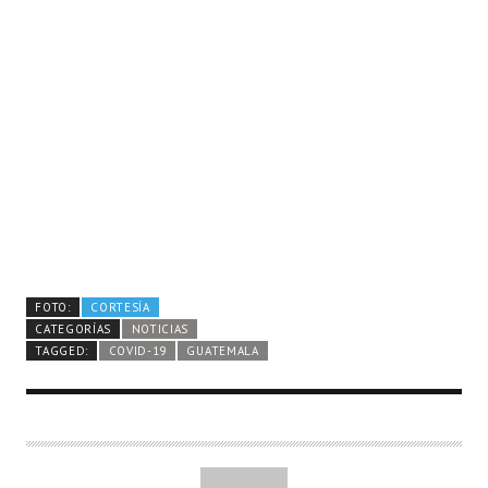
FOTO:
CORTESÍA
CATEGORÍAS
NOTICIAS
TAGGED:
COVID-19
GUATEMALA