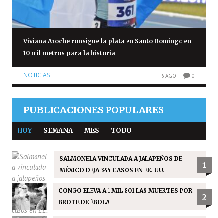
Viviana Aroche consigue la plata en Santo Domingo en
10 mil metros para la historia
NOTICIAS
6 AGO
0
PUBLICACIONES POPULARES
HOY
SEMANA
MES
TODO
SALMONELA VINCULADA A JALAPEÑOS DE
1
MÉXICO DEJA 345 CASOS EN EE. UU.
CONGO ELEVA A 1 MIL 801 LAS MUERTES POR
2
BROTE DE ÉBOLA