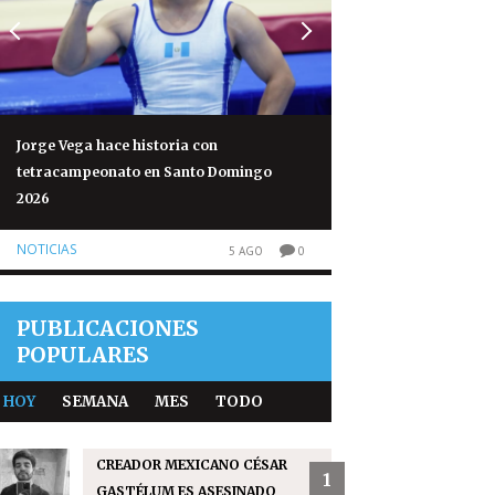
Jorge Vega hace historia con
Volcán de Fuego re
tetracampeonato en Santo Domingo
normales tras 50 h
2026
NOTICIAS
NOTICIAS
5 AGO
0
PUBLICACIONES
POPULARES
HOY
SEMANA
MES
TODO
CREADOR MEXICANO CÉSAR
1
GASTÉLUM ES ASESINADO