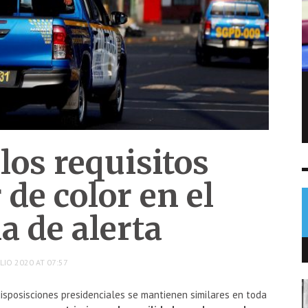
Sofía Cabrera conquista el oro para
Guatemala en pentatlón moderno
NOTICIAS
5 AGO
0
los requisitos
de color en el
a de alerta
LIO 2020 AT 07:57
disposisciones presidenciales se mantienen similares en toda