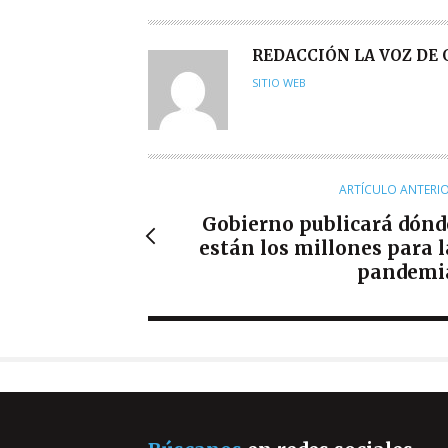
A
REDACCIÓN LA VOZ DE
U
SITIO WEB
T
O
R
ARTÍCULO ANTERI
Gobierno publicará dónd
están los millones para l
pandemi