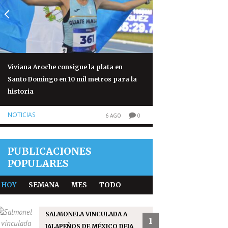
Viviana Aroche consigue la plata en
Salmonela vinculad
Santo Domingo en 10 mil metros para la
México deja 345 cas
historia
NOTICIAS
NOTICIAS
6 AGO
0
PUBLICACIONES
POPULARES
HOY
SEMANA
MES
TODO
SALMONELA VINCULADA A
1
JALAPEÑOS DE MÉXICO DEJA