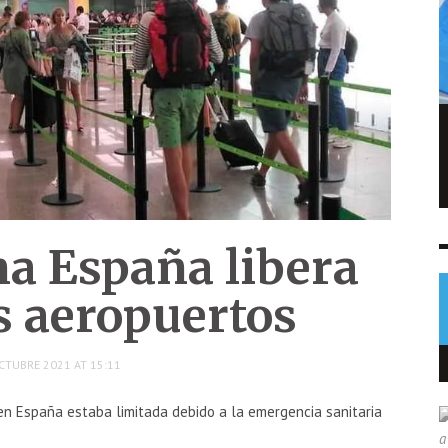
FIFA admite errores tras fallido plan de
privatizar el Mundial
NOTICIAS
6 AGO
0
a España libera
os aeropuertos
CTUBRE 2021 AT 15:11
 en España estaba limitada debido a la emergencia sanitaria