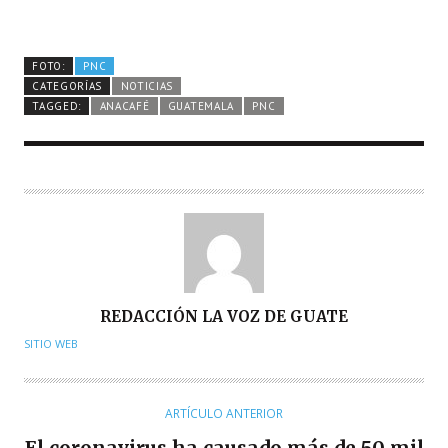
FOTO:
PNC
CATEGORÍAS
NOTICIAS
TAGGED:
ANACAFÉ
GUATEMALA
PNC
A
REDACCIÓN LA VOZ DE GUATE
U
SITIO WEB
T
O
R
ARTÍCULO ANTERIOR
El coronavirus ha causado más de 50 mil