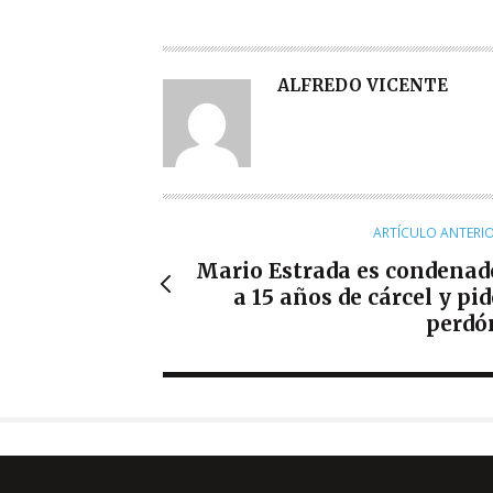
A
ALFREDO VICENTE
U
T
O
R
ARTÍCULO ANTERI
Mario Estrada es condenad
a 15 años de cárcel y pid
perdó