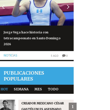
Jorge Vega hace historia con
Volcán de Fuego re
tetracampeonato en Santo Domingo
normales tras 50 h
2026
NOTICIAS
NOTICIAS
5 AGO
0
PUBLICACIONES
POPULARES
HOY
SEMANA
MES
TODO
CREADOR MEXICANO CÉSAR
1
GASTÉLUM ES ASESINADO