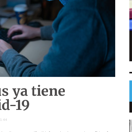
Sofía Cabrera conquista el oro para
Guatemala en pentatlón moderno
NOTICIAS
5 AGO
0
s ya tiene
id-19
1:44