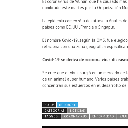
El coronavirus de Wuhan, que ha causado más d
nombrado este martes por la Organización Mu
La epidemia comenzó a desatarse a finales del
países como EE. UU., Francia o Singapur.
El nombre Covid-19, según la OMS, fue elegido 
relaciona con una zona geográfica específica, 
Covid-19 se deriva de «corona virus disease
Se cree que el virus surgió en un mercado de 
de un animal al ser humano. Varios países tra
concentran sus esfuerzos en el desarrollo de
FOTO:
INTERNET
CATEGORÍAS
NOTICIAS
TAGGED:
CORONAVIRUS
ENFERMEDAD
SALU