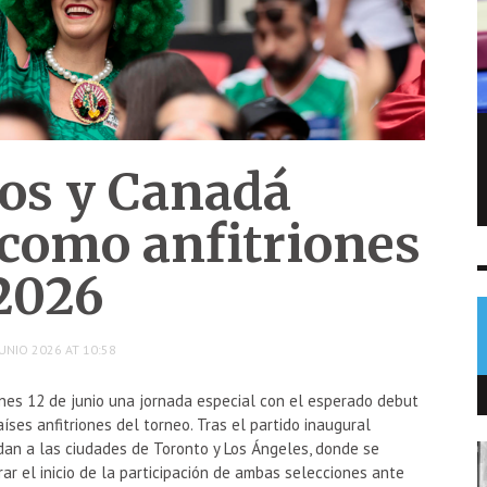
Sofía Cabrera conquista el oro para
Guatemala en pentatlón moderno
os y Canadá
NOTICIAS
5 AGO
0
como anfitriones
2026
UNIO 2026 AT 10:58
rnes 12 de junio una jornada especial con el esperado debut
íses anfitriones del torneo. Tras el partido inaugural
adan a las ciudades de Toronto y Los Ángeles, donde se
ar el inicio de la participación de ambas selecciones ante