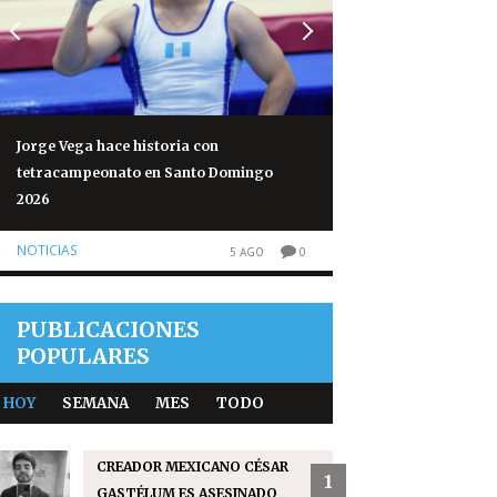
Jorge Vega hace historia con
Volcán de Fuego re
tetracampeonato en Santo Domingo
normales tras 50 h
2026
NOTICIAS
NOTICIAS
5 AGO
0
PUBLICACIONES
POPULARES
HOY
SEMANA
MES
TODO
CREADOR MEXICANO CÉSAR
1
GASTÉLUM ES ASESINADO