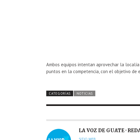
Ambos equipos intentan aprovechar la localía 
puntos en la competencia, con el objetivo de e
CATEGORÍAS
NOTICIAS
A
LA VOZ DE GUATE · RE
U
SITIO WEB