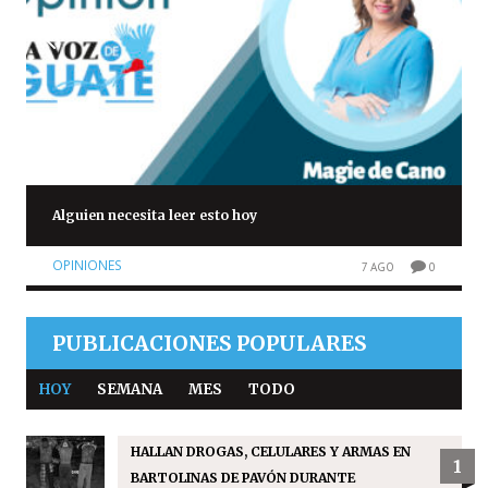
Alguien necesita leer esto hoy
OPINIONES
7 AGO
0
PUBLICACIONES POPULARES
HOY
SEMANA
MES
TODO
HALLAN DROGAS, CELULARES Y ARMAS EN
1
BARTOLINAS DE PAVÓN DURANTE