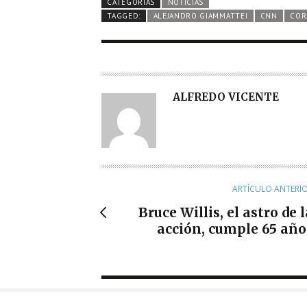
CATEGORÍAS
NOTICIAS
TAGGED:
ALEJANDRO GIAMMATTEI
CNN
COR
A
ALFREDO VICENTE
U
T
O
R
ARTÍCULO ANTERI
Bruce Willis, el astro de 
acción, cumple 65 año