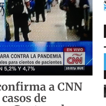
Trump impone arancel al polisilicio
usado en paneles solares
NOTICIAS
7 AGO
0
confirma a CNN
 casos de