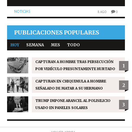
NOTICIAS
8 AGO
0
PUBLICACIONES POPULARES
HOY
SEMANA
MES
TODO
CAPTURAN A HOMBRE TRAS PERSECUCIÓN
1
POR VEHÍCULO PRESUNTAMENTE HURTADO
CAPTURAN EN CHIQUIMULA A HOMBRE
2
SEÑALADO DE MATAR A SU HERMANO
TRUMP IMPONE ARANCEL AL POLISILICIO
3
USADO EN PANELES SOLARES