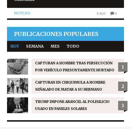
NOTICIAS
8 AGO
0
PUBLICACIONES POPULARES
HOY
SEMANA
MES
TODO
CAPTURAN A HOMBRE TRAS PERSECUCIÓN
1
POR VEHÍCULO PRESUNTAMENTE HURTADO
CAPTURAN EN CHIQUIMULA A HOMBRE
2
SEÑALADO DE MATAR A SU HERMANO
TRUMP IMPONE ARANCEL AL POLISILICIO
3
USADO EN PANELES SOLARES