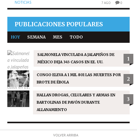
NOTICIAS
7 AGO
0
PUBLICACIONES POPULARES
HOY
SEMANA
MES
TODO
SALMONELA VINCULADA A JALAPEÑOS DE
1
MÉXICO DEJA 345 CASOS EN EE. UU.
CONGO ELEVA A 1 MIL 801 LAS MUERTES POR
2
BROTE DE ÉBOLA
HALLAN DROGAS, CELULARES Y ARMAS EN
3
BARTOLINAS DE PAVÓN DURANTE
ALLANAMIENTO
VOLVER ARRIBA