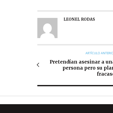
A
LEONEL RODAS
U
T
O
R
ARTÍCULO ANTERI
Pretendían asesinar a un
persona pero su pla
fracas