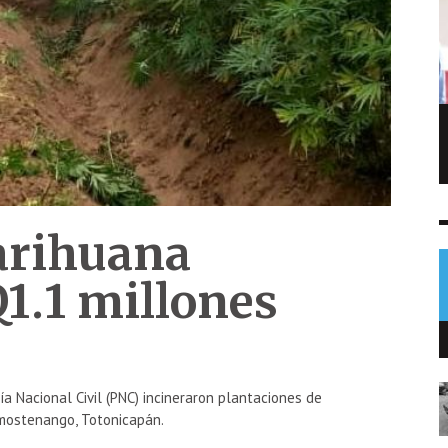
Capturan en Chiquimula a hombre
señalado de matar a su hermano
NOTICIAS
8 AGO
0
arihuana
Q1.1 millones
a Nacional Civil (PNC) incineraron plantaciones de
mostenango, Totonicapán.