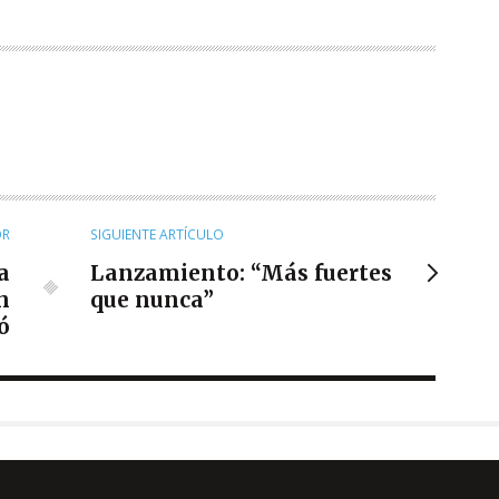
OR
SIGUIENTE ARTÍCULO
a
Lanzamiento: “Más fuertes
n
que nunca”
ó